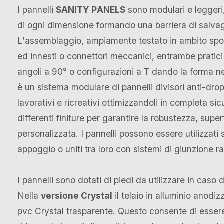
I pannelli
SANITY PANELS
sono modulari e leggeri
di ogni dimensione formando una barriera di salvagu
L’assemblaggio, ampiamente testato in ambito spo
ed innesti o connettori meccanici, entrambe pratici
angoli a 90° o configurazioni a T dando la forma n
è un sistema modulare di pannelli divisori anti-drop
lavorativi e ricreativi ottimizzandoli in completa si
differenti finiture per garantire la robustezza, supe
personalizzata. I pannelli possono essere utilizzati 
appoggio o uniti tra loro con sistemi di giunzione r
I pannelli sono dotati di piedi da utilizzare in caso d
Nella
versione Crystal
il telaio in alluminio anodi
pvc Crystal trasparente. Questo consente di esser